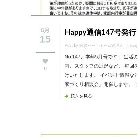
5月
Happy通信147号発
15
Post by 関建ハートホーム管理人 |
Hap
No.147、本年5月号です。 生
内、スタッフの近況など、 毎回
0
けいたします。 イベント情報な
家づくり相談会」開催します。 ご新
続きを見る