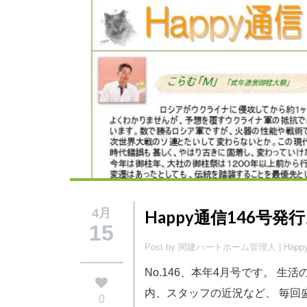
4月
Happy通信146号発
15
Post by 関建ハートホーム管理人 |
Hap
No.146、本年4月号です。 生
内、スタッフの近況など、 毎回
0