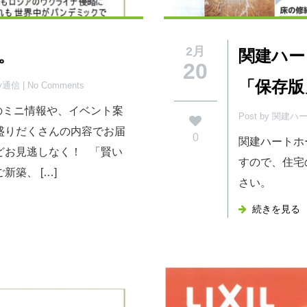
2月
行。
関建ハー
20
「保存版
py通信
| No Comments
活のミニ情報や、イベント案
Post by 関建
盛りだくさんの内容でお届
0
関建ハートホ
どお見逃しなく！ 「賢い
すので、住宅
築、 […]
さい。
続きを見る