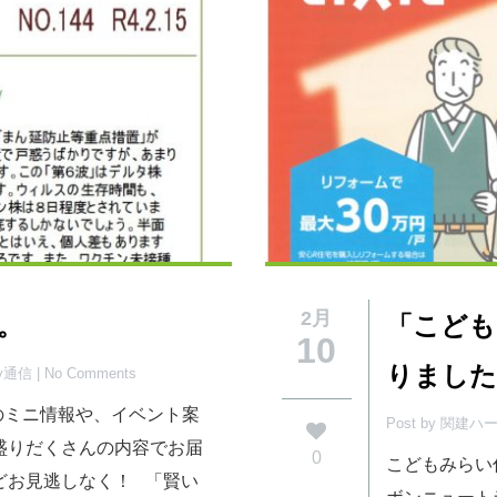
2月
行。
「こども
10
りました
py通信
| No Comments
活のミニ情報や、イベント案
Post by 関建
盛りだくさんの内容でお届
0
こどもみらい
どお見逃しなく！ 「賢い