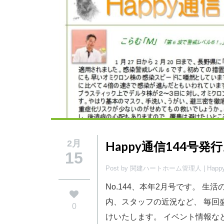
2月
Happy通信144号発
15
Post by 関建ハートホーム管理人 |
Hap
No.144、本年2月号です。 生
内、スタッフの近況など、 毎回
0
けいたします。 イベント情報な