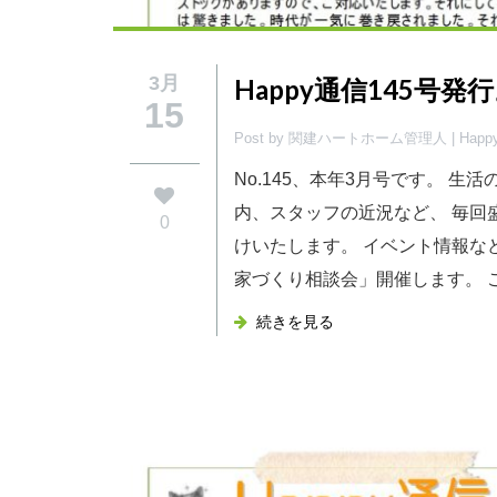
3月
Happy通信145号発
15
Post by 関建ハートホーム管理人 |
Hap
No.145、本年3月号です。 生
内、スタッフの近況など、 毎回
0
けいたします。 イベント情報な
家づくり相談会」開催します。 ご新
続きを見る