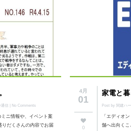
4月
行。
家電と暮
01
py通信
| No Comments
Post by 関建
活のミニ情報や、イベント案
「エディオン
盛りだくさんの内容でお届
舗へ出向くこ
0