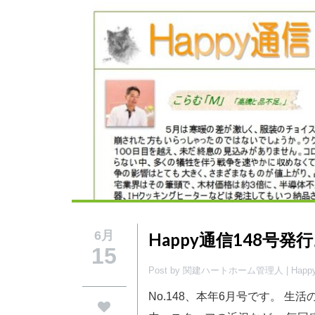
6月
Happy通信148号発
15
Post by 関建ハートホーム管理人 |
Hap
No.148、本年6月号です。 生