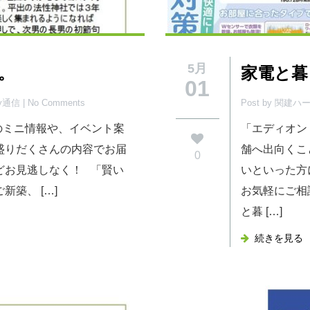
5月
行。
家電と暮
01
py通信
| No Comments
Post by 関建
活のミニ情報や、イベント案
「エディオン
盛りだくさんの内容でお届
舗へ出向くこ
0
どお見逃しなく！ 「賢い
いといった方
築、 […]
お気軽にご相
と暮 […]
続きを見る