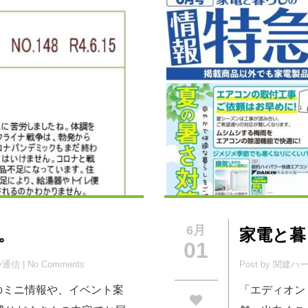
6月
行。
家電と暮
01
py通信
| No Comments
Post by 関建
活のミニ情報や、イベント案
「エディオン